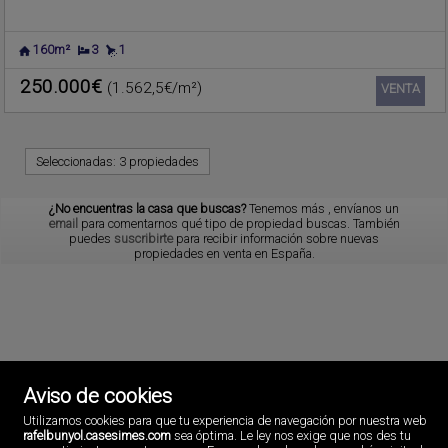
160m²
3
1
250.000€
(1.562,5€/m²)
Ref.. CIMR-545389
🔗
VENTA
Seleccionadas:
3 propiedades
¿No encuentras la casa que buscas?
Tenemos más
, envíanos un
email
para comentarnos qué tipo de propiedad buscas. También
puedes
suscribirte
para recibir información sobre nuevas
propiedades en venta en España.
Aviso de cookies
Utilizamos cookies para que tu experiencia de navegación por nuestra web
rafelbunyol.casesimes.com
sea óptima. Le ley nos exige que nos des tu