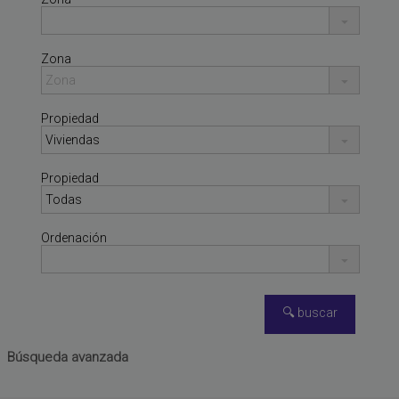
Zona
Propiedad
Propiedad
Ordenación
ALBUIXECH
,
VALENCIA
Casa en venta
Búsqueda avanzada